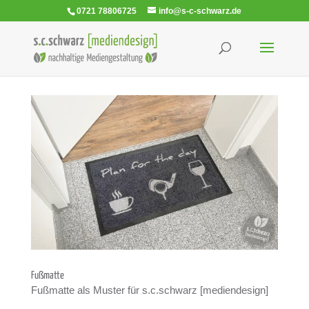
0721 78806725
info@s-c-schwarz.de
Fuß­matte
Fuß­matte als Mus­ter für s.c.schwarz [medi­en­de­sign]