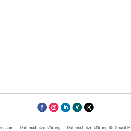
res­sum
Daten­schutz­er­klä­rung
Daten­schutz­er­klä­rung für Social 