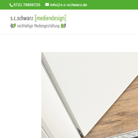
0721 78806725
info@s-c-schwarz.de