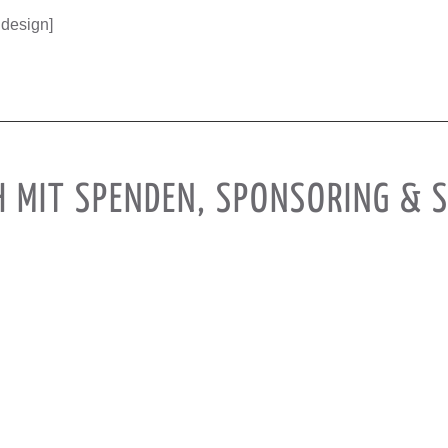
­de­sign]
H MIT SPENDEN, SPONSORING &