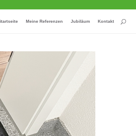
tart­seite
Meine Refe­ren­zen
Jubi­läum
Kon­takt