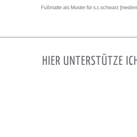
Fuß­matte als Mus­ter für s.c.schwarz [medi­en
HIER UNTERSTÜTZE IC