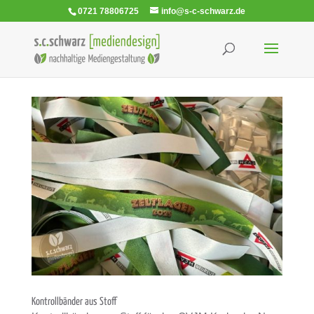
0721 78806725
info@s-c-schwarz.de
Kon­troll­bän­der aus Stoff