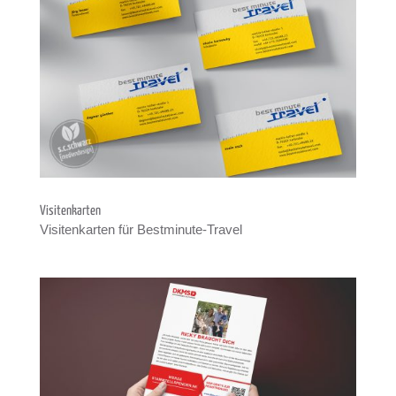
Visi­ten­kar­ten
Visi­ten­kar­ten für Best­mi­nute-Tra­vel