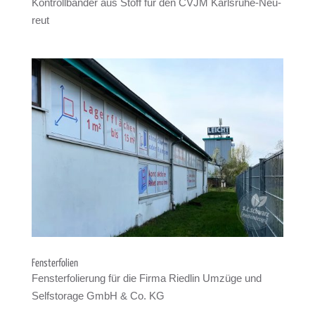
Kon­troll­bän­der aus Stoff für den CVJM Karls­ruhe-Neu­
reut
Fens­ter­fo­lien
Fens­ter­fo­lie­rung für die Firma Ried­lin Umzüge und
Self­sto­rage GmbH & Co. KG