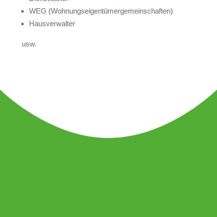
WEG (Woh­nungs­ei­gen­tü­mer­ge­mein­schaf­ten)
Haus­ver­wal­ter
usw.
IHNEN GEFÄLLT WAS
SIE HIER SEHEN?
Dann neh­men Sie doch Kon­takt zu mir auf
– ich mache auch schöne Dinge für Sie!