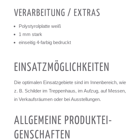
VER­AR­BEI­TUNG / EXTRAS
Poly­sty­rol­platte weiß
1 mm stark
ein­sei­tig 4‑farbig bedruckt
EIN­SATZ­MÖG­LICH­KEI­TEN
Die opti­ma­len Ein­satz­ge­biete sind im Innen­be­reich, wie
z. B. Schil­der im Trep­pen­haus, im Auf­zug, auf Mes­sen,
in Ver­kaufs­räu­men oder bei Aus­stel­lun­gen.
ALL­GE­MEINE PRO­DUK­TEI­
GEN­SCHAF­TEN