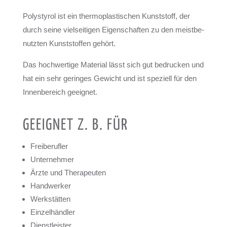
Poly­sty­rol ist ein ther­mo­plas­ti­schen Kunst­stoff, der
durch seine viel­sei­ti­gen Eigen­schaf­ten zu den meist­be­
nutz­ten Kunst­stof­fen gehört.
Das hoch­wer­tige Mate­rial lässt sich gut bedru­cken und
hat ein sehr gerin­ges Gewicht und ist spe­zi­ell für den
Innen­be­reich geeig­net.
GEEIG­NET Z. B. FÜR
Frei­be­ruf­ler
Unter­neh­mer
Ärzte und The­ra­peu­ten
Hand­wer­ker
Werk­stät­ten
Ein­zel­händ­ler
Dienst­leis­ter