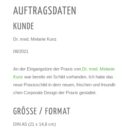
AUF­TRAGS­DA­TEN
KUNDE
Dr. med. Mela­nie Kunz
08/2021
An der Ein­gangs­türe der Pra­xis von
Dr. med. Mela­nie
Kunz
war bereits ein Schild vor­han­den. Ich habe das
neue Pra­xis­schild in dem neuen, fri­schen und freund­li­
chen Cor­po­rate Design der Pra­xis gestal­tet.
GRÖSSE / FOR­MAT
DIN A5 (21 x 14,8 cm)